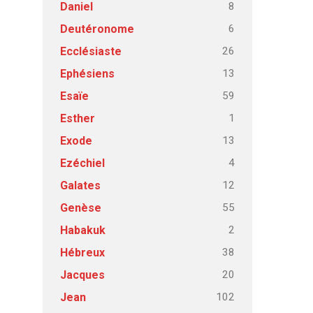
8
Daniel
6
Deutéronome
26
Ecclésiaste
13
Ephésiens
59
Esaïe
1
Esther
13
Exode
4
Ezéchiel
12
Galates
55
Genèse
2
Habakuk
38
Hébreux
20
Jacques
102
Jean