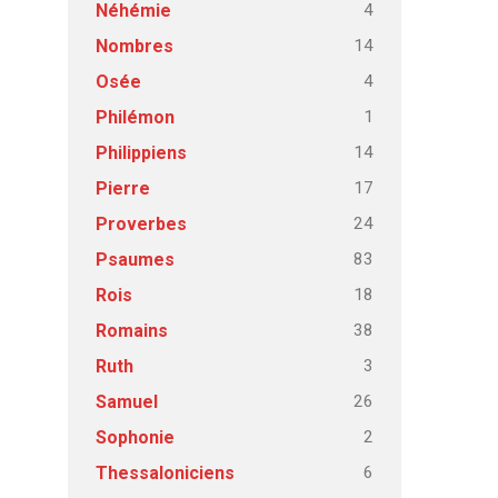
4
Néhémie
14
Nombres
4
Osée
1
Philémon
14
Philippiens
17
Pierre
24
Proverbes
83
Psaumes
18
Rois
38
Romains
3
Ruth
26
Samuel
2
Sophonie
6
Thessaloniciens