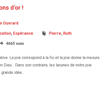
ns d’or !
in Ouvrard
ication
,
Espérance
Pierre
,
Ruth
4665 vues
ative. La joie correspond à la foi et la joie donne la mesure
en Dieu… Dans son contraire, les lacunes de notre joie
ne grande idée…