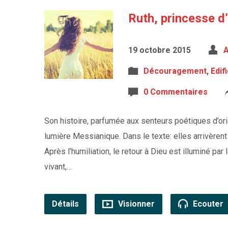
Ruth, princesse d’
19 octobre 2015
A
Découragement
,
Edif
0 Commentaires
Son histoire, parfumée aux senteurs poétiques d’orie
lumière Messianique. Dans le texte: elles arrivèr
Après l’humiliation, le retour à Dieu est illuminé pa
vivant,…
Détails
Visionner
Ecouter