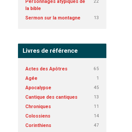
22
Personnages atypiques de
la bible
13
Sermon sur la montagne
Livres de référence
65
Actes des Apôtres
1
Agée
45
Apocalypse
13
Cantique des cantiques
11
Chroniques
14
Colossiens
47
Corinthiens