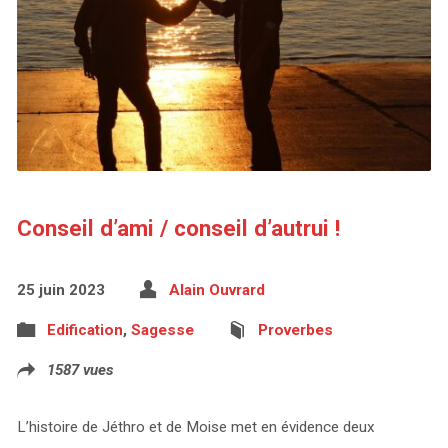
Conseil d’ami / conseil d’autrui !
25 juin 2023
Alain Ouvrard
Edification
,
Sagesse
Proverbes
1587 vues
L’histoire de Jéthro et de Moise met en évidence deux