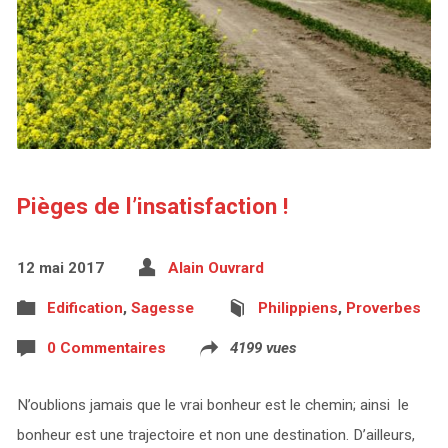
Pièges de l’insatisfaction !
12 mai 2017
Alain Ouvrard
Edification
,
Sagesse
Philippiens
,
Proverbes
0 Commentaires
4199 vues
N’oublions jamais que le vrai bonheur est le chemin; ainsi le
bonheur est une trajectoire et non une destination. D’ailleurs,