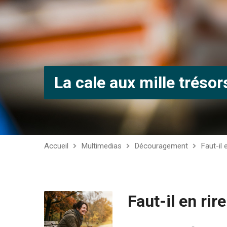
La cale aux mille trésor
Accueil
Multimedias
Découragement
Faut-il 
Faut-il en rir