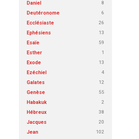
8
Daniel
6
Deutéronome
26
Ecclésiaste
13
Ephésiens
59
Esaïe
1
Esther
13
Exode
4
Ezéchiel
12
Galates
55
Genèse
2
Habakuk
38
Hébreux
20
Jacques
102
Jean