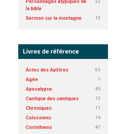
22
Personnages atypiques de
la bible
13
Sermon sur la montagne
Livres de référence
65
Actes des Apôtres
1
Agée
45
Apocalypse
13
Cantique des cantiques
11
Chroniques
14
Colossiens
47
Corinthiens