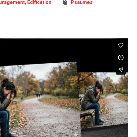
uragement
,
Edification
Psaumes