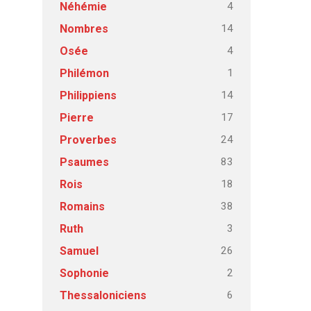
4
Néhémie
14
Nombres
4
Osée
1
Philémon
14
Philippiens
17
Pierre
24
Proverbes
83
Psaumes
18
Rois
38
Romains
3
Ruth
26
Samuel
2
Sophonie
6
Thessaloniciens