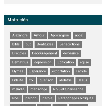
Mots-clés
Alexandre
Amour
Apocalypse
appel
Bible
but
Béatitudes
Bénédictions
Disciples
Découragement
délivrance
Démétrius
dépression
Edification
eglise
Elymas
Espérance
exhortation
Famille
Fidélité
foi
guérison
idolâtrie
Jésus
maladie
mensonge
Nouvelle naissance
Noël
pardon
parole
Personnages bibliques