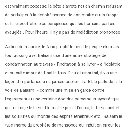
est vraiment cocasse; la bête s’arrête net en chemin refusant
de participer à la désobéissance de son maître qui la frappe,
celle-ci peut-être plus perspicace que les humains parfois
aveuglés . Pour l’heure, il n’y a pas de malédiction prononcée !
Au lieu de maudire, le faux prophète bénit le peuple élu mais
tout aussi grave, Balaam use d’une autre stratégie de
condamnation au travers « l’incitation à se livrer » à l’idolâtrie
et au culte impur de Baal le faux Dieu et ainsi fait, il y a une
leçon d’importance à ne jamais oublier . La Bible parle de » la
voie de Balaam » comme une mise en garde contre
l’égarement et une certaine doctrine perverse et syncrétique
qui mélange le bien et le mal, le pur et l’impur, le Dieu saint et
les souillures du monde des esprits ténébreux etc. Balaam le
type même du prophète de mensonge qui induit en erreur les