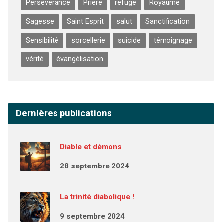
Persévérance
Prière
refuge
Royaume
Sagesse
Saint Esprit
salut
Sanctification
Sensibilité
sorcellerie
suicide
témoignage
vérité
évangélisation
Dernières publications
Diable et démons
28 septembre 2024
La trinité diabolique !
9 septembre 2024