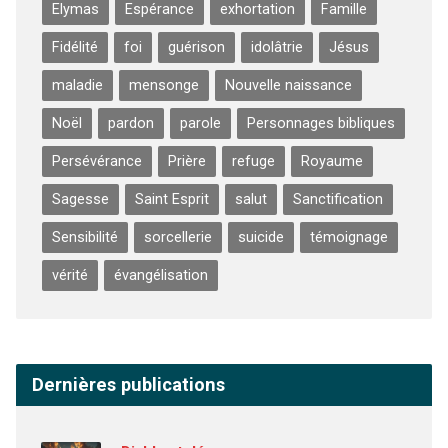
Elymas
Espérance
exhortation
Famille
Fidélité
foi
guérison
idolâtrie
Jésus
maladie
mensonge
Nouvelle naissance
Noël
pardon
parole
Personnages bibliques
Persévérance
Prière
refuge
Royaume
Sagesse
Saint Esprit
salut
Sanctification
Sensibilité
sorcellerie
suicide
témoignage
vérité
évangélisation
Dernières publications