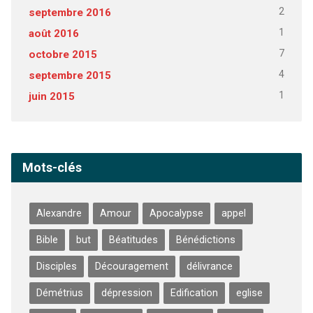
2
septembre 2016
1
août 2016
7
octobre 2015
4
septembre 2015
1
juin 2015
Mots-clés
Alexandre
Amour
Apocalypse
appel
Bible
but
Béatitudes
Bénédictions
Disciples
Découragement
délivrance
Démétrius
dépression
Edification
eglise