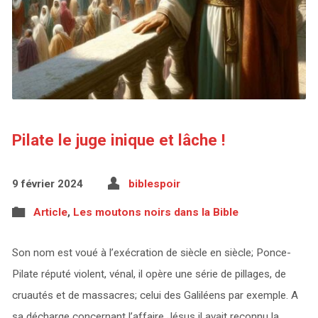
Pilate le juge inique et lâche !
9 février 2024
biblespoir
Article
,
Les moutons noirs dans la Bible
Son nom est voué à l’exécration de siècle en siècle; Ponce-
Pilate réputé violent, vénal, il opère une série de pillages, de
cruautés et de massacres; celui des Galiléens par exemple. A
sa décharge concernant l’affaire Jésus il avait reconnu la