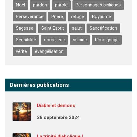
Noël
pardon
parole
Personnages bibliques
Persévérance
Prière
refuge
Royaume
Sagesse
Saint Esprit
salut
Sanctification
Sensibilité
sorcellerie
suicide
témoignage
vérité
évangélisation
Dernières publications
Diable et démons
28 septembre 2024
La trinité diabolique !