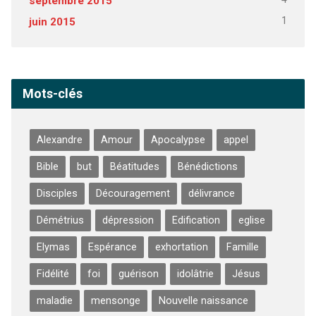
septembre 2015
1
juin 2015
Mots-clés
Alexandre
Amour
Apocalypse
appel
Bible
but
Béatitudes
Bénédictions
Disciples
Découragement
délivrance
Démétrius
dépression
Edification
eglise
Elymas
Espérance
exhortation
Famille
Fidélité
foi
guérison
idolâtrie
Jésus
maladie
mensonge
Nouvelle naissance