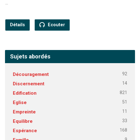
…
Détails
Ecouter
Sujets abordés
92
Découragement
14
Discernement
821
Edification
51
Eglise
11
Empreinte
33
Equilibre
168
Espérance
9
Famille