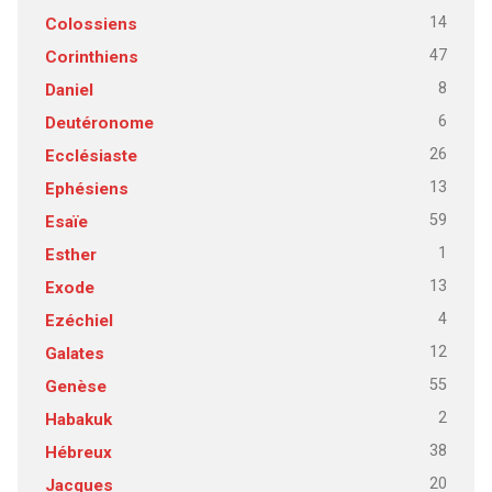
14
Colossiens
47
Corinthiens
8
Daniel
6
Deutéronome
26
Ecclésiaste
13
Ephésiens
59
Esaïe
1
Esther
13
Exode
4
Ezéchiel
12
Galates
55
Genèse
2
Habakuk
38
Hébreux
20
Jacques