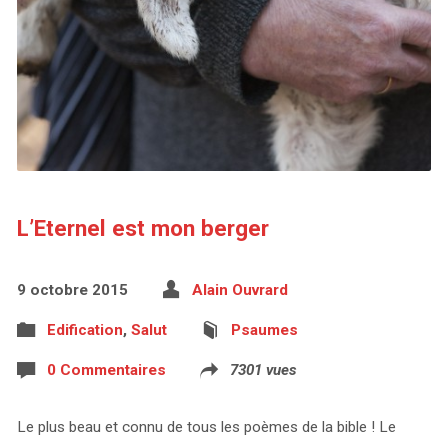
L’Eternel est mon berger
9 octobre 2015
Alain Ouvrard
Edification
,
Salut
Psaumes
0 Commentaires
7301 vues
Le plus beau et connu de tous les poèmes de la bible ! Le