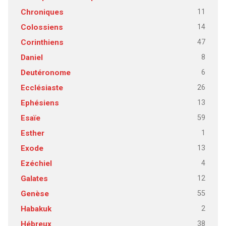
11
Chroniques
14
Colossiens
47
Corinthiens
8
Daniel
6
Deutéronome
26
Ecclésiaste
13
Ephésiens
59
Esaïe
1
Esther
13
Exode
4
Ezéchiel
12
Galates
55
Genèse
2
Habakuk
38
Hébreux