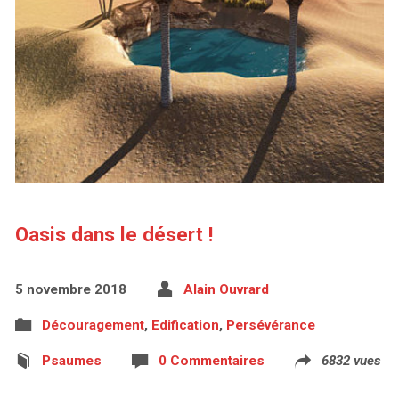
Oasis dans le désert !
5 novembre 2018
Alain Ouvrard
Découragement
,
Edification
,
Persévérance
Psaumes
0 Commentaires
6832 vues