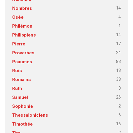
14
Nombres
4
Osée
1
Philémon
14
Philippiens
17
Pierre
24
Proverbes
83
Psaumes
18
Rois
38
Romains
3
Ruth
26
Samuel
2
Sophonie
6
Thessaloniciens
16
Timothée
2