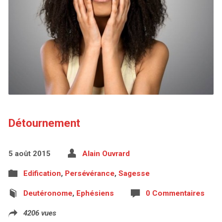
Détournement
5 août 2015
Alain Ouvrard
Edification
,
Persévérance
,
Sagesse
Deutéronome
,
Ephésiens
0 Commentaires
4206 vues