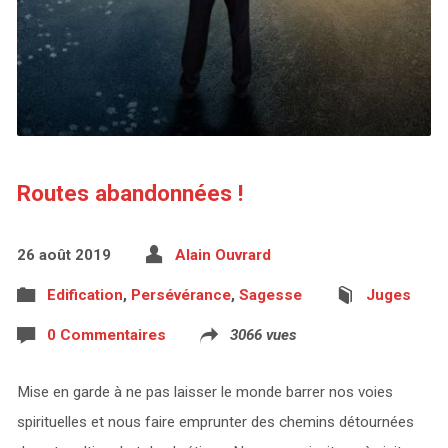
Routes abandonnées !
26 août 2019
Alain Ouvrard
Edification
,
Persévérance
,
Sagesse
Juges
0 Commentaires
3066 vues
Mise en garde à ne pas laisser le monde barrer nos voies
spirituelles et nous faire emprunter des chemins détournées