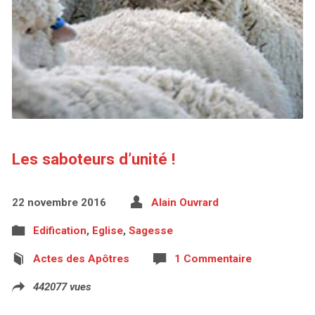
Les saboteurs d’unité !
22 novembre 2016
Alain Ouvrard
Edification
,
Eglise
,
Sagesse
Actes des Apôtres
1 Commentaire
442077 vues