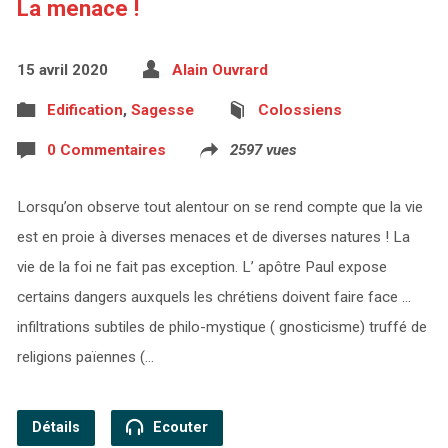
La menace !
15 avril 2020
Alain Ouvrard
Edification
,
Sagesse
Colossiens
0 Commentaires
2597 vues
Lorsqu’on observe tout alentour on se rend compte que la vie
est en proie à diverses menaces et de diverses natures ! La
vie de la foi ne fait pas exception. L’ apôtre Paul expose
certains dangers auxquels les chrétiens doivent faire face …
infiltrations subtiles de philo-mystique ( gnosticisme) truffé de
religions païennes (…
Détails
Ecouter