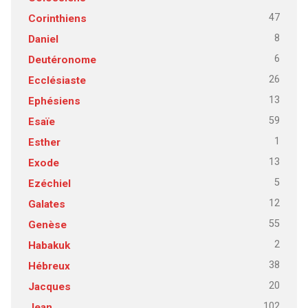
47
Corinthiens
8
Daniel
6
Deutéronome
26
Ecclésiaste
13
Ephésiens
59
Esaïe
1
Esther
13
Exode
5
Ezéchiel
12
Galates
55
Genèse
2
Habakuk
38
Hébreux
20
Jacques
102
Jean