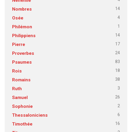
Néhémie
14
Nombres
4
Osée
1
Philémon
14
Philippiens
17
Pierre
24
Proverbes
83
Psaumes
18
Rois
38
Romains
3
Ruth
26
Samuel
2
Sophonie
6
Thessaloniciens
16
Timothée