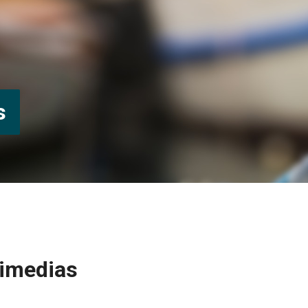
s
timedias