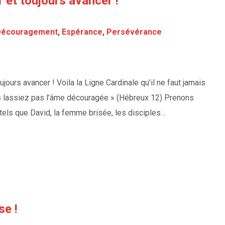
 et toujours avancer !
Découragement
,
Espérance
,
Persévérance
ujours avancer ! Voila la Ligne Cardinale qu’il ne faut jamais
ous lassiez pas l’âme découragée » (Hébreux 12) Prenons
ls que David, la femme brisée, les disciples…
e !