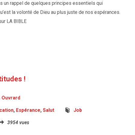
is un rappel de quelques principes essentiels qui
’est la volonté de Dieu au plus juste de nos espérances.
r sur LA BIBLE
itudes !
n Ouvrard
ication
,
Espérance
,
Salut
Job
3954 vues