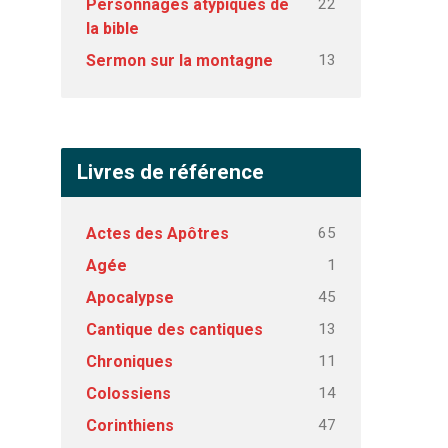
22
Personnages atypiques de
la bible
13
Sermon sur la montagne
Livres de référence
65
Actes des Apôtres
1
Agée
45
Apocalypse
13
Cantique des cantiques
11
Chroniques
14
Colossiens
47
Corinthiens