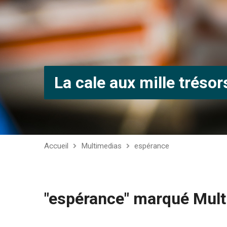
La cale aux mille trésor
Accueil
Multimedias
espérance
"espérance" marqué Mul