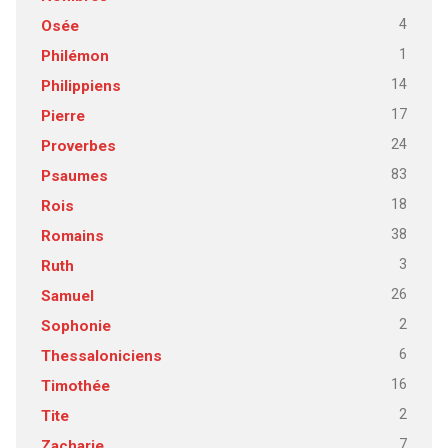
4
Osée
1
Philémon
14
Philippiens
17
Pierre
24
Proverbes
83
Psaumes
18
Rois
38
Romains
3
Ruth
26
Samuel
2
Sophonie
6
Thessaloniciens
16
Timothée
2
Tite
7
Zacharie