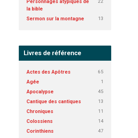
22
Personnages atypiques de
la bible
13
Sermon sur la montagne
Livres de référence
65
Actes des Apôtres
1
Agée
45
Apocalypse
13
Cantique des cantiques
11
Chroniques
14
Colossiens
47
Corinthiens