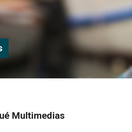
s
qué Multimedias