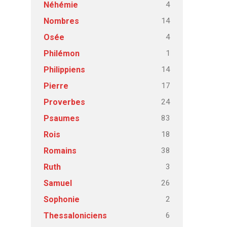
4
Néhémie
14
Nombres
4
Osée
1
Philémon
14
Philippiens
17
Pierre
24
Proverbes
83
Psaumes
18
Rois
38
Romains
3
Ruth
26
Samuel
2
Sophonie
6
Thessaloniciens