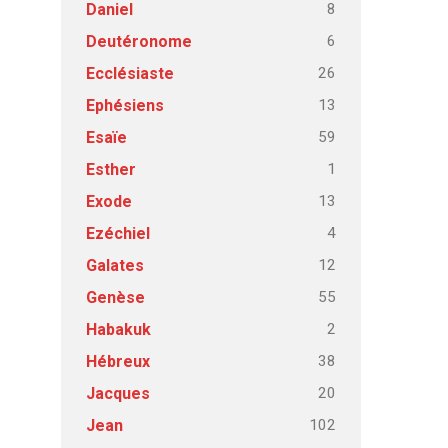
8
Daniel
6
Deutéronome
26
Ecclésiaste
13
Ephésiens
59
Esaïe
1
Esther
13
Exode
4
Ezéchiel
12
Galates
55
Genèse
2
Habakuk
38
Hébreux
20
Jacques
102
Jean