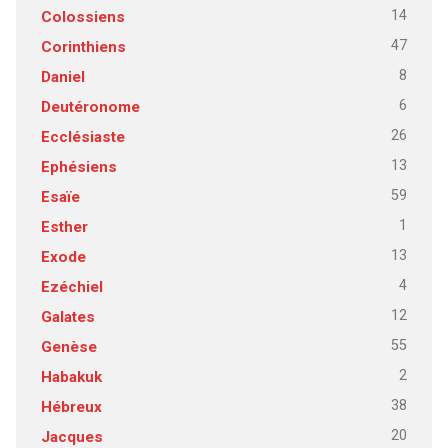
14
Colossiens
47
Corinthiens
8
Daniel
6
Deutéronome
26
Ecclésiaste
13
Ephésiens
59
Esaïe
1
Esther
13
Exode
4
Ezéchiel
12
Galates
55
Genèse
2
Habakuk
38
Hébreux
20
Jacques