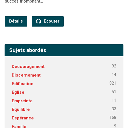
succès triomphant…
Détails
Ecouter
Sujets abordés
92
Découragement
14
Discernement
821
Edification
51
Eglise
11
Empreinte
33
Equilibre
168
Espérance
9
Famille