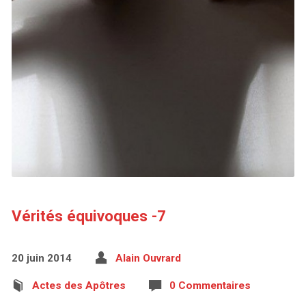
Vérités équivoques -7
20 juin 2014
Alain Ouvrard
Actes des Apôtres
0 Commentaires