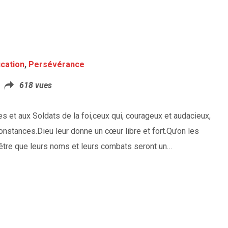
ication
,
Persévérance
618 vues
es et aux Soldats de la foi,ceux qui, courageux et audacieux,
constances.Dieu leur donne un cœur libre et fort.Qu’on les
‑être que leurs noms et leurs combats seront un…