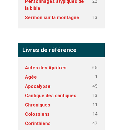
22
Personnages atypiques de
la bible
13
Sermon sur la montagne
Livres de référence
65
Actes des Apôtres
1
Agée
45
Apocalypse
13
Cantique des cantiques
11
Chroniques
14
Colossiens
47
Corinthiens