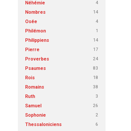
4
Néhémie
14
Nombres
4
Osée
1
Philémon
14
Philippiens
17
Pierre
24
Proverbes
83
Psaumes
18
Rois
38
Romains
3
Ruth
26
Samuel
2
Sophonie
6
Thessaloniciens