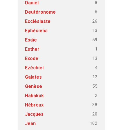
8
Daniel
6
Deutéronome
26
Ecclésiaste
13
Ephésiens
59
Esaïe
1
Esther
13
Exode
4
Ezéchiel
12
Galates
55
Genèse
2
Habakuk
38
Hébreux
20
Jacques
102
Jean