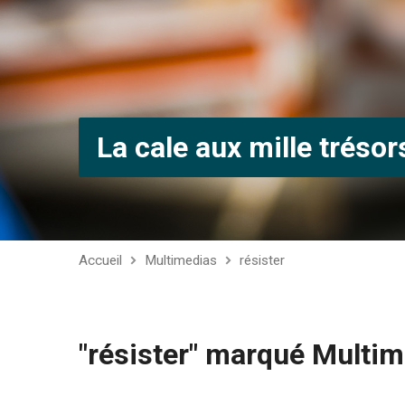
La cale aux mille trésor
Accueil
Multimedias
résister
"résister" marqué Multi