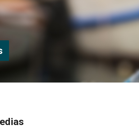
s
medias