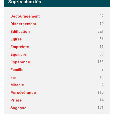
Sujets abordés
92
Découragement
14
Discernement
821
Edification
51
Eglise
11
Empreinte
33
Equilibre
168
Espérance
9
Famille
10
Foi
2
Miracle
113
Persévérance
14
Prière
171
Sagesse