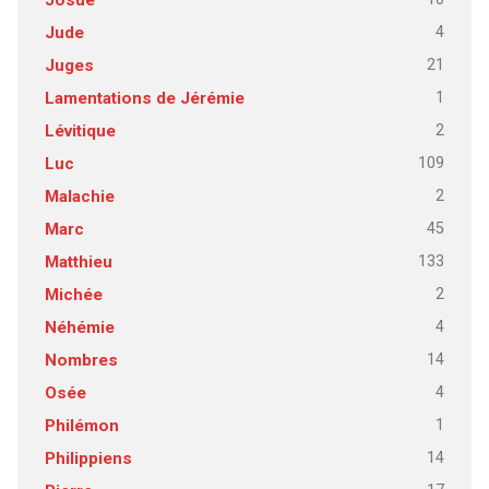
Josué
4
Jude
21
Juges
1
Lamentations de Jérémie
2
Lévitique
109
Luc
2
Malachie
45
Marc
133
Matthieu
2
Michée
4
Néhémie
14
Nombres
4
Osée
1
Philémon
14
Philippiens