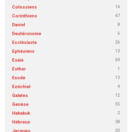
14
Colossiens
47
Corinthiens
8
Daniel
6
Deutéronome
26
Ecclésiaste
13
Ephésiens
59
Esaïe
1
Esther
13
Exode
4
Ezéchiel
12
Galates
55
Genèse
2
Habakuk
38
Hébreux
20
Jacques