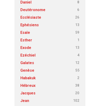
8
Daniel
6
Deutéronome
26
Ecclésiaste
13
Ephésiens
59
Esaïe
1
Esther
13
Exode
4
Ezéchiel
12
Galates
55
Genèse
2
Habakuk
38
Hébreux
20
Jacques
102
Jean