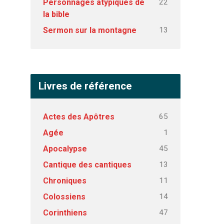
22
Personnages atypiques de
la bible
13
Sermon sur la montagne
Livres de référence
65
Actes des Apôtres
1
Agée
45
Apocalypse
13
Cantique des cantiques
11
Chroniques
14
Colossiens
47
Corinthiens