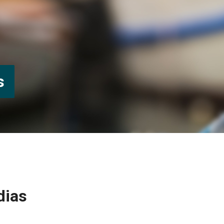
s
dias