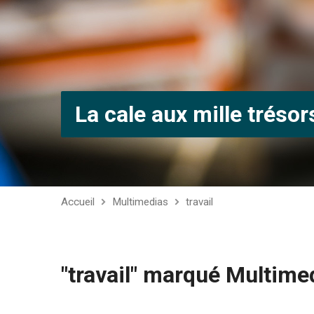
La cale aux mille trésor
Accueil
Multimedias
travail
"travail" marqué Multime