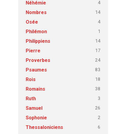
4
Néhémie
14
Nombres
4
Osée
1
Philémon
14
Philippiens
17
Pierre
24
Proverbes
83
Psaumes
18
Rois
38
Romains
3
Ruth
26
Samuel
2
Sophonie
6
Thessaloniciens