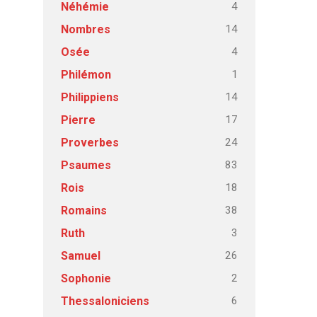
4
Néhémie
14
Nombres
4
Osée
1
Philémon
14
Philippiens
17
Pierre
24
Proverbes
83
Psaumes
18
Rois
38
Romains
3
Ruth
26
Samuel
2
Sophonie
6
Thessaloniciens