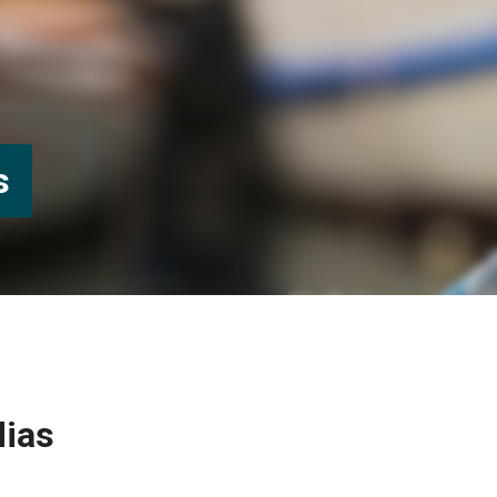
s
dias