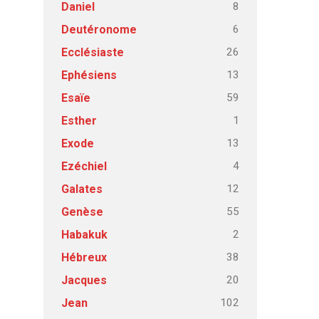
8
Daniel
6
Deutéronome
26
Ecclésiaste
13
Ephésiens
59
Esaïe
1
Esther
13
Exode
4
Ezéchiel
12
Galates
55
Genèse
2
Habakuk
38
Hébreux
20
Jacques
102
Jean