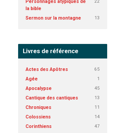
22
Personnages atypiques de
la bible
13
Sermon sur la montagne
Livres de référence
65
Actes des Apôtres
1
Agée
45
Apocalypse
13
Cantique des cantiques
11
Chroniques
14
Colossiens
47
Corinthiens