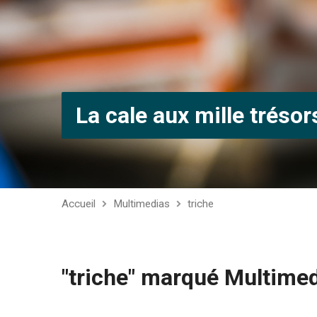
La cale aux mille trésor
Accueil
Multimedias
triche
"triche" marqué Multime