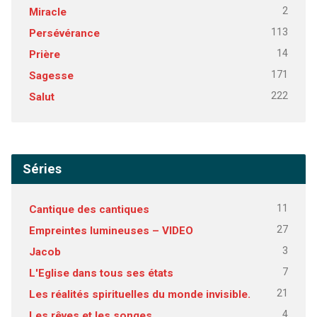
2
Miracle
113
Persévérance
14
Prière
171
Sagesse
222
Salut
Séries
11
Cantique des cantiques
27
Empreintes lumineuses – VIDEO
3
Jacob
7
L'Eglise dans tous ses états
21
Les réalités spirituelles du monde invisible.
4
Les rêves et les songes