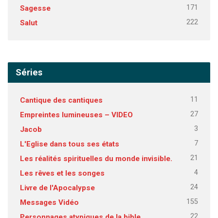
171
Sagesse
222
Salut
Séries
11
Cantique des cantiques
27
Empreintes lumineuses – VIDEO
3
Jacob
7
L'Eglise dans tous ses états
21
Les réalités spirituelles du monde invisible.
4
Les rêves et les songes
24
Livre de l'Apocalypse
155
Messages Vidéo
22
Personnages atypiques de la bible