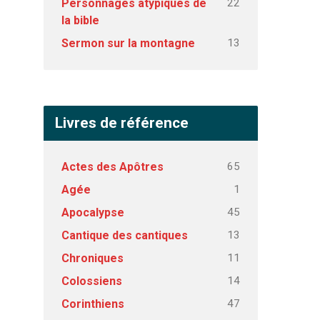
22
Personnages atypiques de
la bible
13
Sermon sur la montagne
Livres de référence
65
Actes des Apôtres
1
Agée
45
Apocalypse
13
Cantique des cantiques
11
Chroniques
14
Colossiens
47
Corinthiens