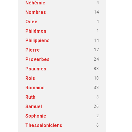
4
Néhémie
14
Nombres
4
Osée
1
Philémon
14
Philippiens
17
Pierre
24
Proverbes
83
Psaumes
18
Rois
38
Romains
3
Ruth
26
Samuel
2
Sophonie
6
Thessaloniciens