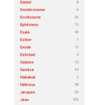
8
Daniel
6
Deutéronome
26
Ecclésiaste
13
Ephésiens
59
Esaïe
1
Esther
13
Exode
4
Ezéchiel
12
Galates
55
Genèse
2
Habakuk
38
Hébreux
20
Jacques
102
Jean