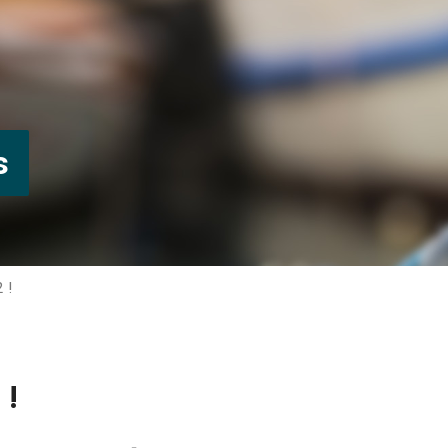
s
 !
 !