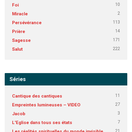
10
Foi
2
Miracle
113
Persévérance
14
Prière
171
Sagesse
222
Salut
Séries
11
Cantique des cantiques
27
Empreintes lumineuses – VIDEO
3
Jacob
7
L'Eglise dans tous ses états
21
Les réalités spirituelles du monde invisible.