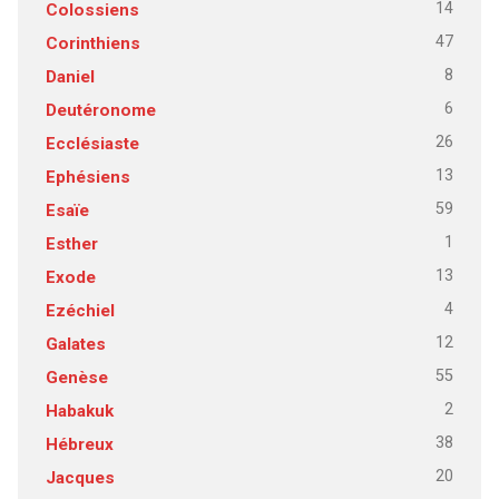
14
Colossiens
47
Corinthiens
8
Daniel
6
Deutéronome
26
Ecclésiaste
13
Ephésiens
59
Esaïe
1
Esther
13
Exode
4
Ezéchiel
12
Galates
55
Genèse
2
Habakuk
38
Hébreux
20
Jacques