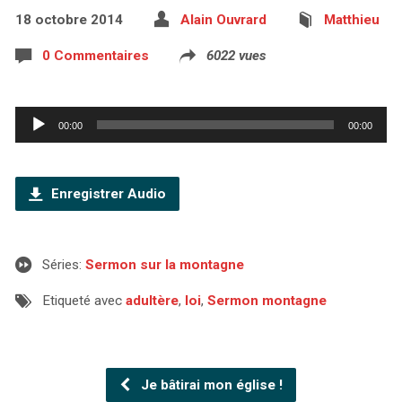
18 octobre 2014
Alain Ouvrard
Matthieu
0 Commentaires
6022 vues
Lecteur
00:00
00:00
audio
Enregistrer Audio
Séries:
Sermon sur la montagne
Etiqueté avec
adultère
,
loi
,
Sermon montagne
Je bâtirai mon église !