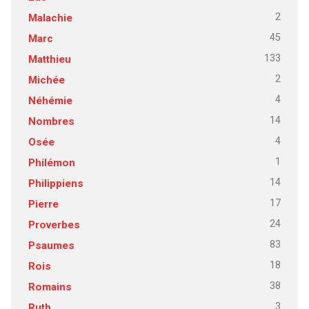
2
Malachie
45
Marc
133
Matthieu
2
Michée
4
Néhémie
14
Nombres
4
Osée
1
Philémon
14
Philippiens
17
Pierre
24
Proverbes
83
Psaumes
18
Rois
38
Romains
3
Ruth