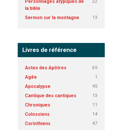
22
Personnages atypiques de
la bible
13
Sermon sur la montagne
Livres de référence
65
Actes des Apôtres
1
Agée
45
Apocalypse
13
Cantique des cantiques
11
Chroniques
14
Colossiens
47
Corinthiens