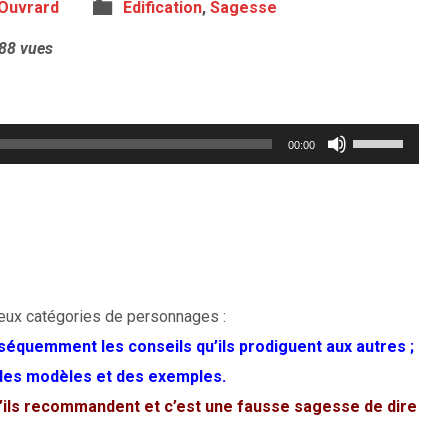
 Ouvrard
Edification
,
Sagesse
88 vues
Utilisez
00:00
les
flèches
haut/bas
pour
augmenter
deux catégories de personnages :
ou
séquemment les conseils qu’ils prodiguent aux autres ;
diminuer
 des modèles et des exemples.
le
u’ils recommandent et c’est une fausse sagesse de dire
volume.