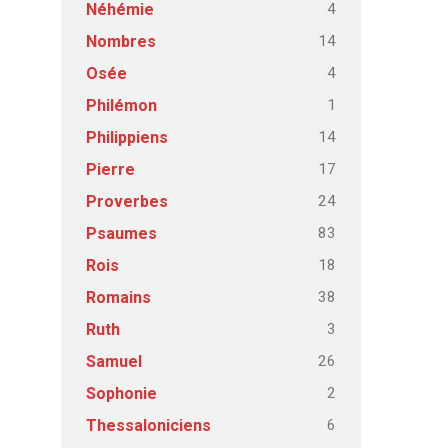
4
Néhémie
14
Nombres
4
Osée
1
Philémon
14
Philippiens
17
Pierre
24
Proverbes
83
Psaumes
18
Rois
38
Romains
3
Ruth
26
Samuel
2
Sophonie
6
Thessaloniciens