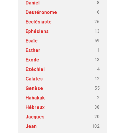
8
Daniel
6
Deutéronome
26
Ecclésiaste
13
Ephésiens
59
Esaïe
1
Esther
13
Exode
4
Ezéchiel
12
Galates
55
Genèse
2
Habakuk
38
Hébreux
20
Jacques
102
Jean