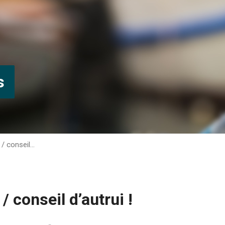
s
 / conseil…
/ conseil d’autrui !