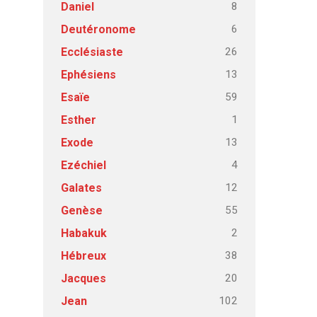
8
Daniel
6
Deutéronome
26
Ecclésiaste
13
Ephésiens
59
Esaïe
1
Esther
13
Exode
4
Ezéchiel
12
Galates
55
Genèse
2
Habakuk
38
Hébreux
20
Jacques
102
Jean