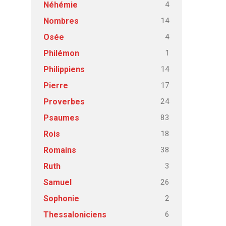
4
Néhémie
14
Nombres
4
Osée
1
Philémon
14
Philippiens
17
Pierre
24
Proverbes
83
Psaumes
18
Rois
38
Romains
3
Ruth
26
Samuel
2
Sophonie
6
Thessaloniciens