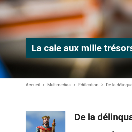
La cale aux mille trésor
Accueil
Multimedias
Edification
De la délinqu
De la délinqu