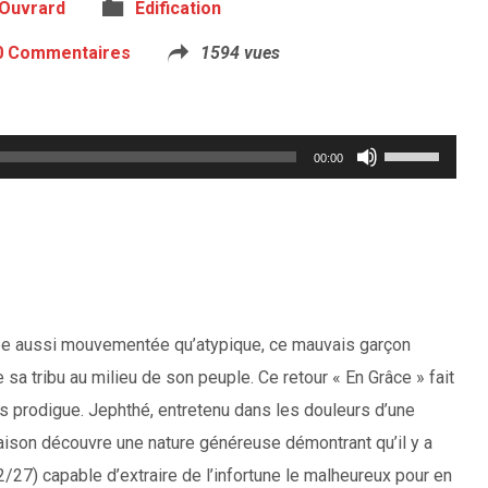
 Ouvrard
Edification
0 Commentaires
1594 vues
Utilisez
00:00
les
flèches
haut/bas
pour
augmenter
inée aussi mouvementée qu’atypique, ce mauvais garçon
ou
de sa tribu au milieu de son peuple. Ce retour « En Grâce » fait
diminuer
ils prodigue. Jephthé, entretenu dans les douleurs d’une
le
ison découvre une nature généreuse démontrant qu’il y a
volume.
32/27) capable d’extraire de l’infortune le malheureux pour en