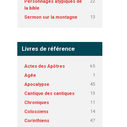
22
Personnages atypiques de
la bible
13
Sermon sur la montagne
Livres de référence
65
Actes des Apôtres
1
Agée
45
Apocalypse
13
Cantique des cantiques
11
Chroniques
14
Colossiens
47
Corinthiens