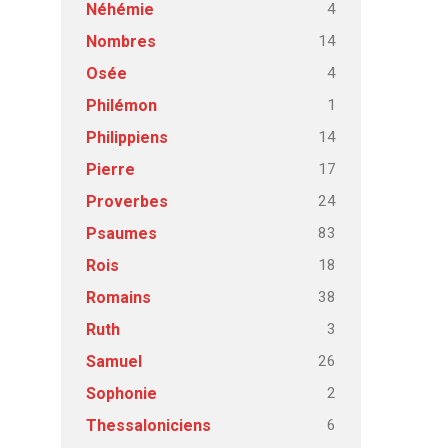
4
Néhémie
14
Nombres
4
Osée
1
Philémon
14
Philippiens
17
Pierre
24
Proverbes
83
Psaumes
18
Rois
38
Romains
3
Ruth
26
Samuel
2
Sophonie
6
Thessaloniciens