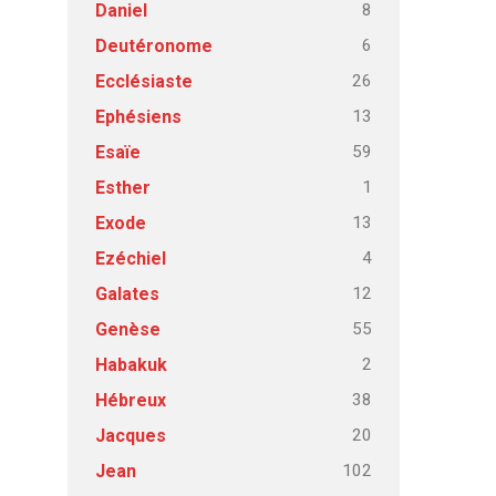
8
Daniel
6
Deutéronome
26
Ecclésiaste
13
Ephésiens
59
Esaïe
1
Esther
13
Exode
4
Ezéchiel
12
Galates
55
Genèse
2
Habakuk
38
Hébreux
20
Jacques
102
Jean