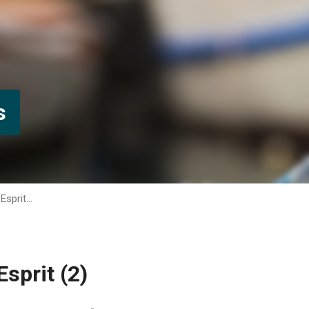
s
’Esprit…
Esprit (2)