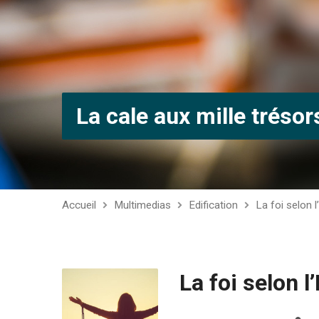
La cale aux mille trésor
Accueil
Multimedias
Edification
La foi selon l
La foi selon l’