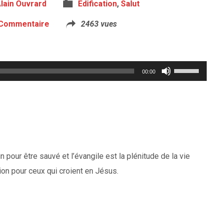
lain Ouvrard
Edification
,
Salut
 Commentaire
2463 vues
Utilisez
00:00
les
flèches
haut/bas
pour
augmenter
n pour être sauvé et l’évangile est la plénitude de la vie
ou
ion pour ceux qui croient en Jésus.
diminuer
le
volume.