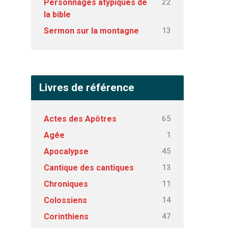
22
Personnages atypiques de
la bible
13
Sermon sur la montagne
Livres de référence
65
Actes des Apôtres
1
Agée
45
Apocalypse
13
Cantique des cantiques
11
Chroniques
14
Colossiens
47
Corinthiens