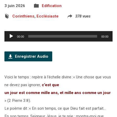
3 juin 2026
Edification
Corinthiens
,
Ecclésiaste
378 vues
Lecteur
00:00
00:00
audio
Enregistrer Audio
Voici le temps : repère à l’échelle divine :« Une chose que vous
ne devez pas ignorer,
c’est que
un jour est comme mille ans, et mille ans comme un jour
» (2 Pierre 3:8).
Le poème dit :« En son temps, ce que Dieu fait est parfait…
En son temps, Seigneur Jésus, je te prie : montre‑moi que,