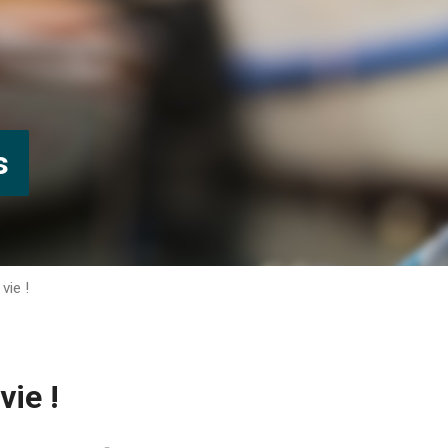
s
vie !
vie !