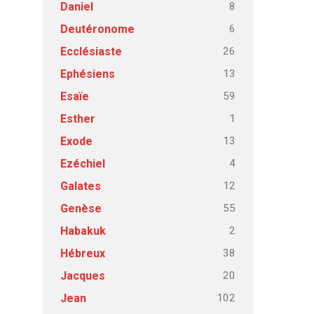
8
Daniel
6
Deutéronome
26
Ecclésiaste
13
Ephésiens
59
Esaïe
1
Esther
13
Exode
4
Ezéchiel
12
Galates
55
Genèse
2
Habakuk
38
Hébreux
20
Jacques
102
Jean