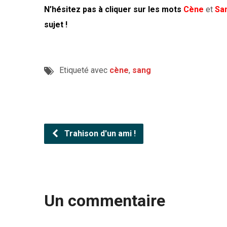
N’hésitez pas à cliquer sur les mots
Cène
et
Sa
sujet !
Etiqueté avec
cène
,
sang
Trahison d'un ami !
Un commentaire