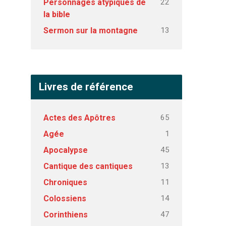
22
Personnages atypiques de
la bible
13
Sermon sur la montagne
Livres de référence
65
Actes des Apôtres
1
Agée
45
Apocalypse
13
Cantique des cantiques
11
Chroniques
14
Colossiens
47
Corinthiens