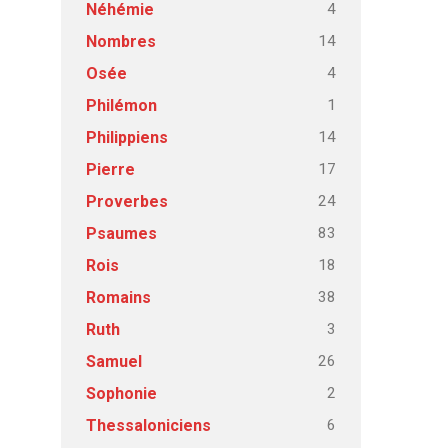
4
Néhémie
14
Nombres
4
Osée
1
Philémon
14
Philippiens
17
Pierre
24
Proverbes
83
Psaumes
18
Rois
38
Romains
3
Ruth
26
Samuel
2
Sophonie
6
Thessaloniciens