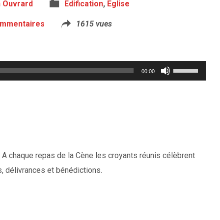
n Ouvrard
Edification
,
Eglise
ommentaires
1615 vues
Utilisez
00:00
les
flèches
haut/bas
pour
augmenter
. A chaque repas de la Cène les croyants réunis célèbrent
ou
s, délivrances et bénédictions.
diminuer
le
volume.