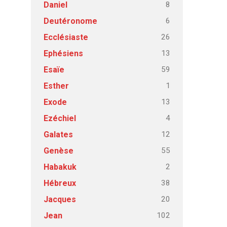
8
Daniel
6
Deutéronome
26
Ecclésiaste
13
Ephésiens
59
Esaïe
1
Esther
13
Exode
4
Ezéchiel
12
Galates
55
Genèse
2
Habakuk
38
Hébreux
20
Jacques
102
Jean