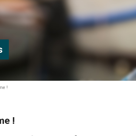
s
me !
me !