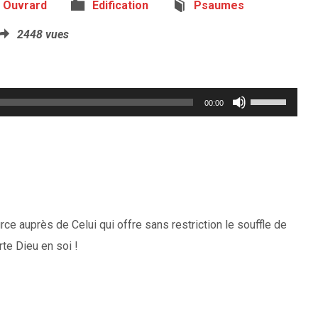
n Ouvrard
Edification
Psaumes
2448 vues
Utilisez
00:00
les
flèches
haut/bas
pour
augmenter
ce auprès de Celui qui offre sans restriction le souffle de
ou
rte Dieu en soi !
diminuer
le
volume.