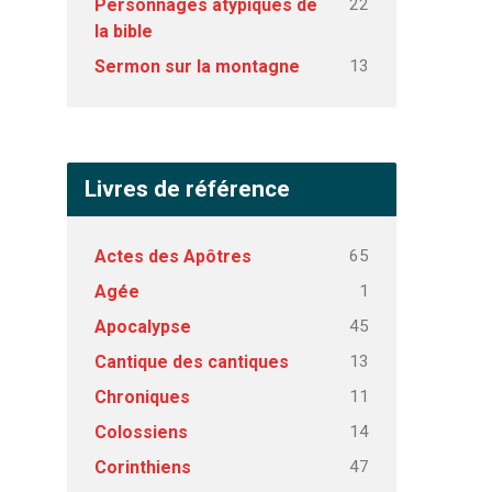
22
Personnages atypiques de
la bible
13
Sermon sur la montagne
Livres de référence
65
Actes des Apôtres
1
Agée
45
Apocalypse
13
Cantique des cantiques
11
Chroniques
14
Colossiens
47
Corinthiens