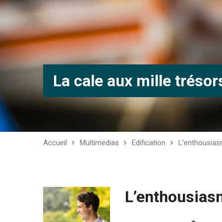
La cale aux mille trésor
Accueil
Multimedias
Edification
L’enthousias
L’enthousias