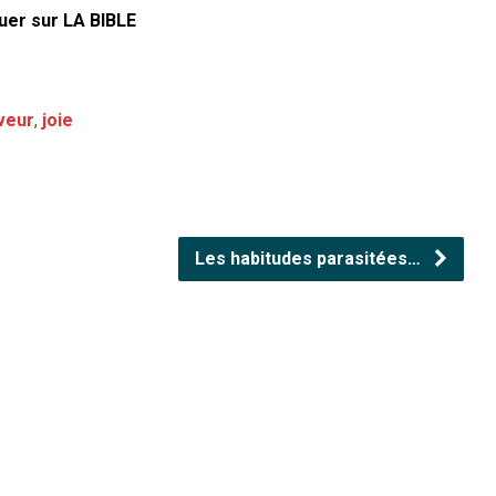
quer sur LA BIBLE
veur
,
joie
Les habitudes parasitées…