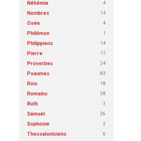
4
Néhémie
14
Nombres
4
Osée
1
Philémon
14
Philippiens
17
Pierre
24
Proverbes
83
Psaumes
18
Rois
38
Romains
3
Ruth
26
Samuel
2
Sophonie
6
Thessaloniciens