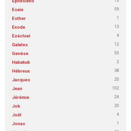
13
Ephésiens
59
Esaïe
1
Esther
13
Exode
4
Ezéchiel
12
Galates
55
Genèse
2
Habakuk
38
Hébreux
20
Jacques
102
Jean
24
Jérémie
20
Job
4
Joël
1
Jonas