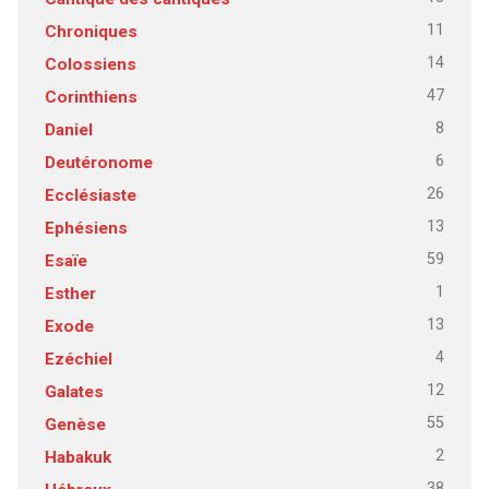
11
Chroniques
14
Colossiens
47
Corinthiens
8
Daniel
6
Deutéronome
26
Ecclésiaste
13
Ephésiens
59
Esaïe
1
Esther
13
Exode
4
Ezéchiel
12
Galates
55
Genèse
2
Habakuk
38