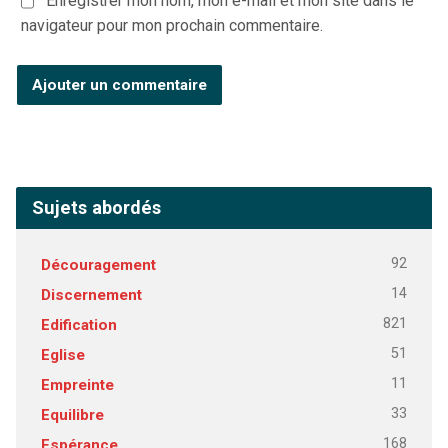
Enregistrer mon nom, mon e-mail et mon site dans le
navigateur pour mon prochain commentaire.
Sujets abordés
92
Découragement
14
Discernement
821
Edification
51
Eglise
11
Empreinte
33
Equilibre
168
Espérance