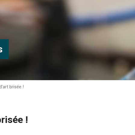
s
’art brisée !
risée !