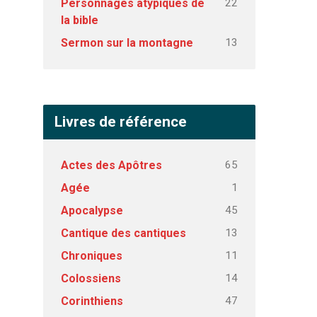
22
Personnages atypiques de
la bible
13
Sermon sur la montagne
Livres de référence
65
Actes des Apôtres
1
Agée
45
Apocalypse
13
Cantique des cantiques
11
Chroniques
14
Colossiens
47
Corinthiens