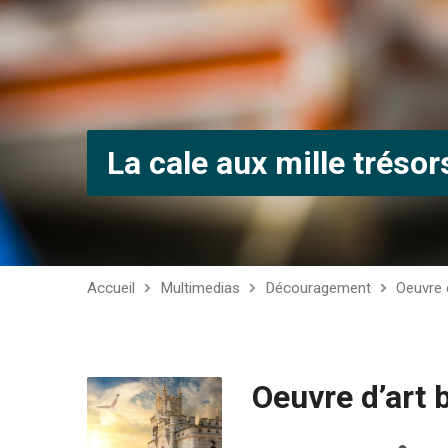
La cale aux mille trésor
Accueil
Multimedias
Découragement
Oeuvre d
Oeuvre d’art b