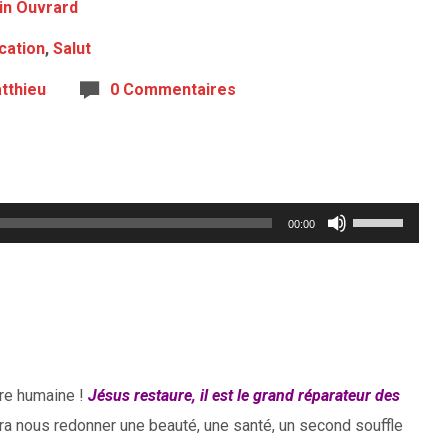
in Ouvrard
ication
,
Salut
tthieu
0 Commentaires
Utilisez
00:00
les
flèches
haut/bas
pour
augmenter
ture humaine !
Jésus restaure, il est le grand réparateur des
ou
aura nous redonner une beauté, une santé, un second souffle
diminuer