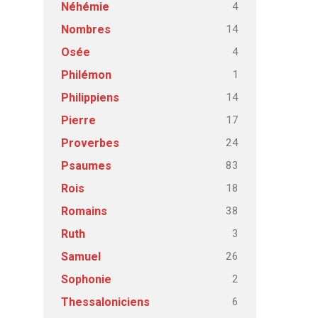
4
Néhémie
14
Nombres
4
Osée
1
Philémon
14
Philippiens
17
Pierre
24
Proverbes
83
Psaumes
18
Rois
38
Romains
3
Ruth
26
Samuel
2
Sophonie
6
Thessaloniciens