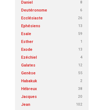
8
Daniel
6
Deutéronome
26
Ecclésiaste
13
Ephésiens
59
Esaïe
1
Esther
13
Exode
4
Ezéchiel
12
Galates
55
Genèse
2
Habakuk
38
Hébreux
20
Jacques
102
Jean