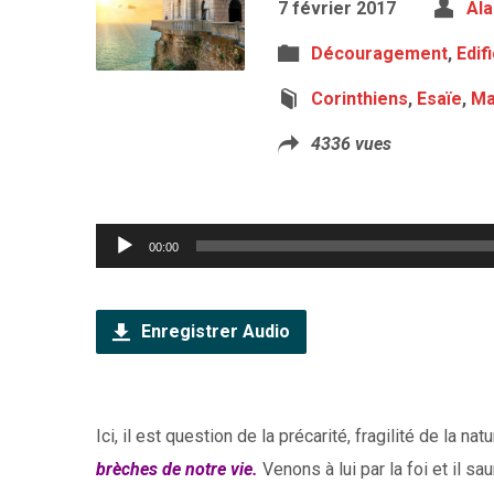
7 février 2017
Ala
Découragement
,
Edif
Corinthiens
,
Esaïe
,
Ma
4336 vues
Lecteur
00:00
audio
Enregistrer Audio
Ici, il est question de la précarité, fragilité de la na
brèches de notre vie.
Venons à lui par la foi et il s