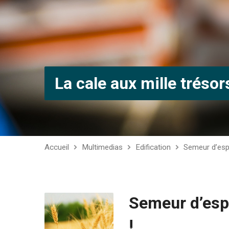
La cale aux mille trésor
Accueil
Multimedias
Edification
Semeur d’esp
Semeur d’esp
!