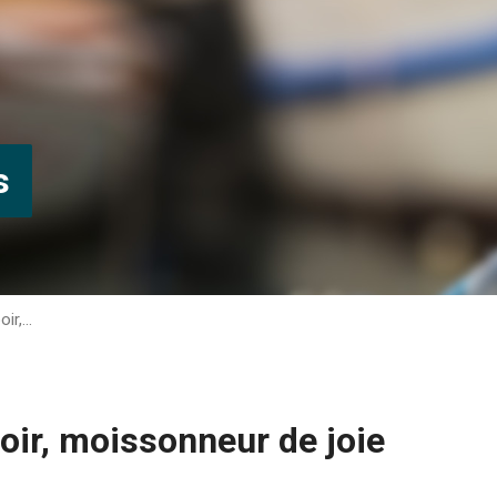
s
oir,…
oir, moissonneur de joie