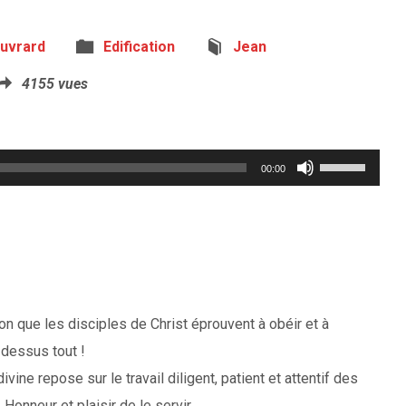
Ouvrard
Edification
Jean
4155 vues
Utilisez
00:00
les
flèches
haut/bas
pour
augmenter
ction que les disciples de Christ éprouvent à obéir et à
ou
 dessus tout !
diminuer
ine repose sur le travail diligent, patient et attentif des
le
 Honneur et plaisir de le servir.