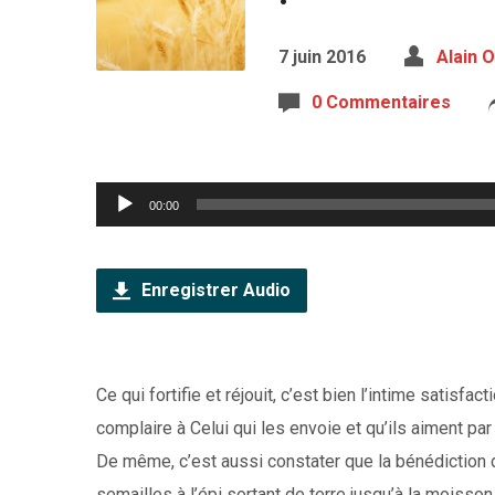
7 juin 2016
Alain 
0 Commentaires
Lecteur
00:00
audio
Enregistrer Audio
Ce qui fortifie et réjouit, c’est bien l’intime satisfa
complaire à Celui qui les envoie et qu’ils aiment par
De même, c’est aussi constater que la bénédiction div
semailles à l’épi sortant de terre jusqu’à la moisson.