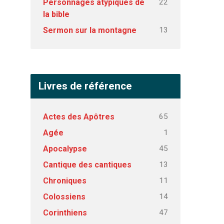
22
Personnages atypiques de
la bible
13
Sermon sur la montagne
Livres de référence
65
Actes des Apôtres
1
Agée
45
Apocalypse
13
Cantique des cantiques
11
Chroniques
14
Colossiens
47
Corinthiens