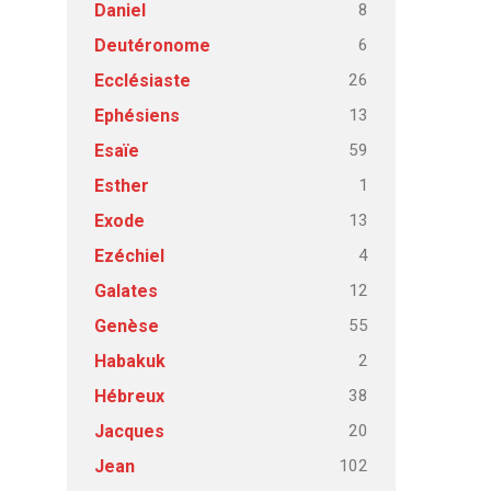
8
Daniel
6
Deutéronome
26
Ecclésiaste
13
Ephésiens
59
Esaïe
1
Esther
13
Exode
4
Ezéchiel
12
Galates
55
Genèse
2
Habakuk
38
Hébreux
20
Jacques
102
Jean