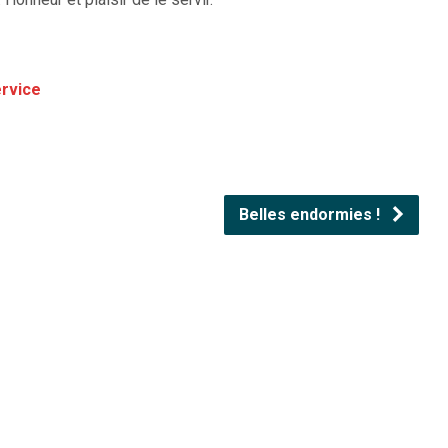
volume.
rvice
Belles endormies !