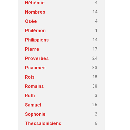
4
Néhémie
14
Nombres
4
Osée
1
Philémon
14
Philippiens
17
Pierre
24
Proverbes
83
Psaumes
18
Rois
38
Romains
3
Ruth
26
Samuel
2
Sophonie
6
Thessaloniciens