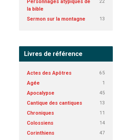
22
Personnages atypiques de
la bible
13
Sermon sur la montagne
Livres de référence
65
Actes des Apôtres
1
Agée
45
Apocalypse
13
Cantique des cantiques
11
Chroniques
14
Colossiens
47
Corinthiens