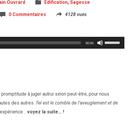
ain Ouvrard
Edification
,
Sagesse
0 Commentaires
4128 vues
Utilisez
00:00
les
flèches
haut/bas
pour
augmenter
 promptitude à juger autrui sinon peut-être, pour nous
ou
utes des autres.
Tel est le comble de l’aveuglement et de
diminuer
re expérience…
voyez la suite… !
le
volume.