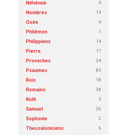
4
Néhémie
14
Nombres
4
Osée
1
Philémon
14
Philippiens
17
Pierre
24
Proverbes
83
Psaumes
18
Rois
38
Romains
3
Ruth
26
Samuel
2
Sophonie
6
Thessaloniciens