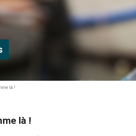
s
mme là !
me là !