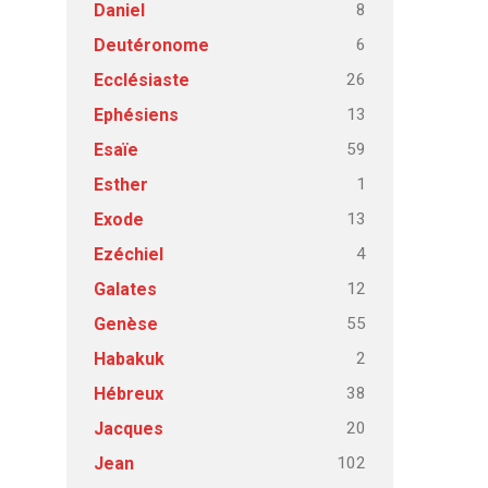
8
Daniel
6
Deutéronome
26
Ecclésiaste
13
Ephésiens
59
Esaïe
1
Esther
13
Exode
4
Ezéchiel
12
Galates
55
Genèse
2
Habakuk
38
Hébreux
20
Jacques
102
Jean