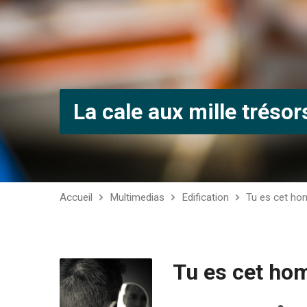
La cale aux mille trésor
Accueil
Multimedias
Edification
Tu es cet ho
Tu es cet hom