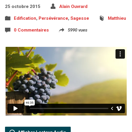
25 octobre 2015
Alain Ouvrard
Edification
,
Persévérance
,
Sagesse
Matthieu
0 Commentaires
5990 vues