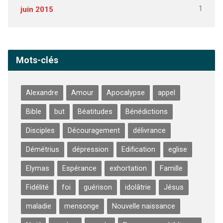
1
juin 2015
Mots-clés
Alexandre
Amour
Apocalypse
appel
Bible
but
Béatitudes
Bénédictions
Disciples
Découragement
délivrance
Démétrius
dépression
Edification
eglise
Elymas
Espérance
exhortation
Famille
Fidélité
foi
guérison
idolâtrie
Jésus
maladie
mensonge
Nouvelle naissance