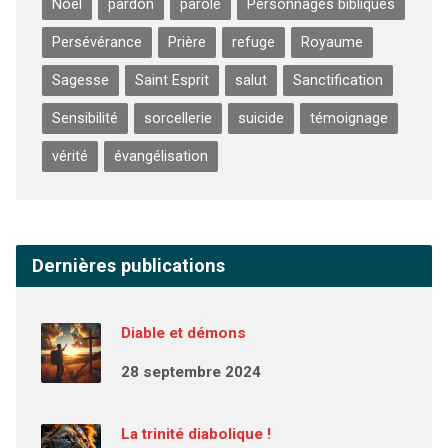
Noël
pardon
parole
Personnages bibliques
Persévérance
Prière
refuge
Royaume
Sagesse
Saint Esprit
salut
Sanctification
Sensibilité
sorcellerie
suicide
témoignage
vérité
évangélisation
Dernières publications
Diable et démons
28 septembre 2024
La trinité diabolique !