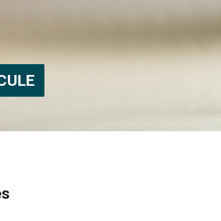
CULE
és