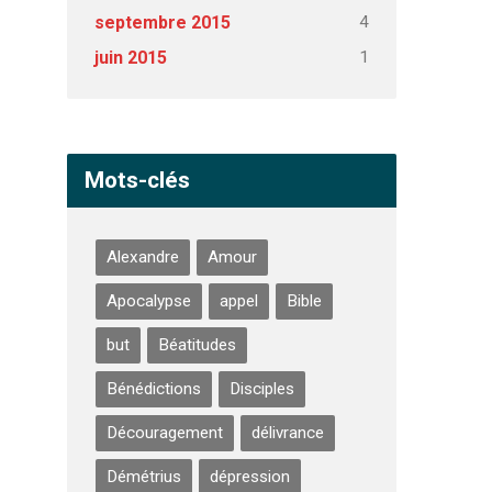
4
septembre 2015
1
juin 2015
Mots-clés
Alexandre
Amour
Apocalypse
appel
Bible
but
Béatitudes
Bénédictions
Disciples
Découragement
délivrance
Démétrius
dépression