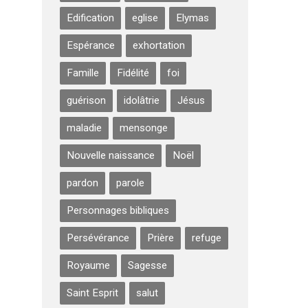
Edification
eglise
Elymas
Espérance
exhortation
Famille
Fidélité
foi
guérison
idolâtrie
Jésus
maladie
mensonge
Nouvelle naissance
Noël
pardon
parole
Personnages bibliques
Persévérance
Prière
refuge
Royaume
Sagesse
Saint Esprit
salut