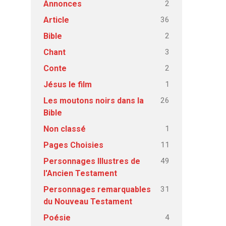
2
Annonces
36
Article
2
Bible
3
Chant
2
Conte
1
Jésus le film
26
Les moutons noirs dans la
Bible
1
Non classé
11
Pages Choisies
49
Personnages Illustres de
l'Ancien Testament
31
Personnages remarquables
du Nouveau Testament
4
Poésie