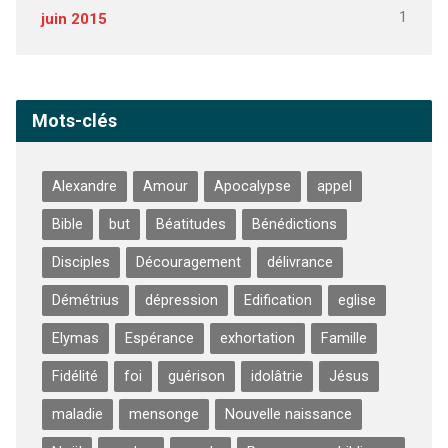
1
juin 2015
Mots-clés
Alexandre
Amour
Apocalypse
appel
Bible
but
Béatitudes
Bénédictions
Disciples
Découragement
délivrance
Démétrius
dépression
Edification
eglise
Elymas
Espérance
exhortation
Famille
Fidélité
foi
guérison
idolâtrie
Jésus
maladie
mensonge
Nouvelle naissance