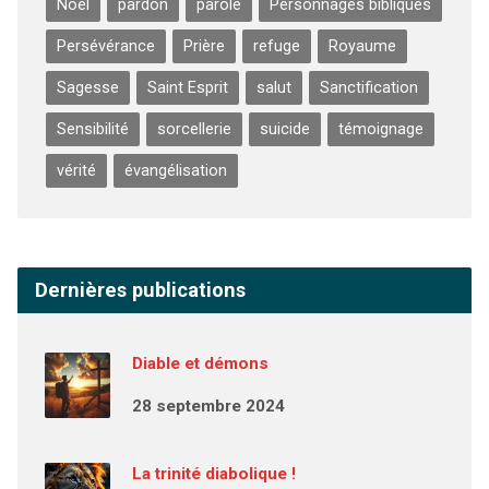
Noël
pardon
parole
Personnages bibliques
Persévérance
Prière
refuge
Royaume
Sagesse
Saint Esprit
salut
Sanctification
Sensibilité
sorcellerie
suicide
témoignage
vérité
évangélisation
Dernières publications
Diable et démons
28 septembre 2024
La trinité diabolique !