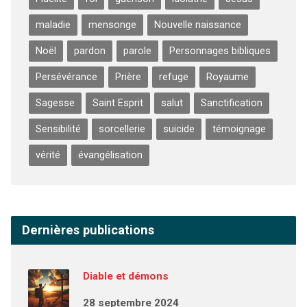
maladie
mensonge
Nouvelle naissance
Noël
pardon
parole
Personnages bibliques
Persévérance
Prière
refuge
Royaume
Sagesse
Saint Esprit
salut
Sanctification
Sensibilité
sorcellerie
suicide
témoignage
vérité
évangélisation
Dernières publications
Diable et démons
28 septembre 2024