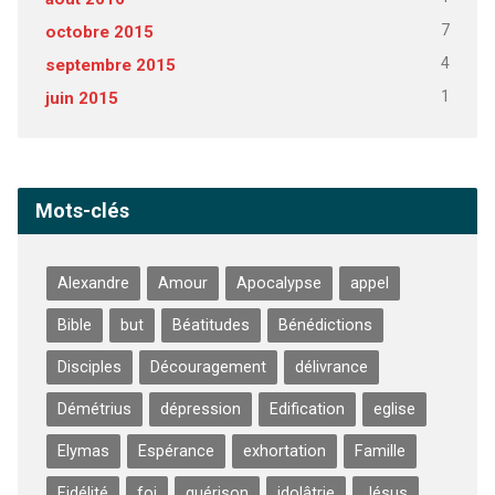
7
octobre 2015
4
septembre 2015
1
juin 2015
Mots-clés
Alexandre
Amour
Apocalypse
appel
Bible
but
Béatitudes
Bénédictions
Disciples
Découragement
délivrance
Démétrius
dépression
Edification
eglise
Elymas
Espérance
exhortation
Famille
Fidélité
foi
guérison
idolâtrie
Jésus