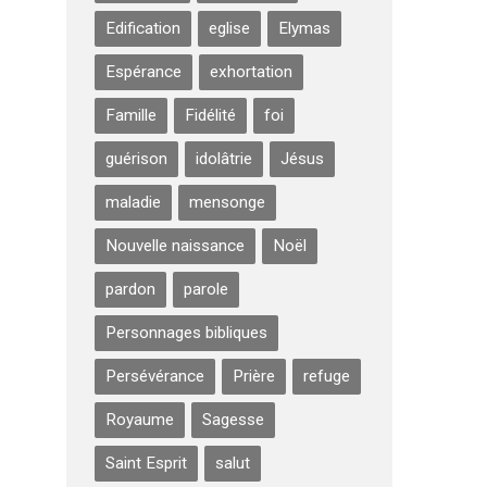
Edification
eglise
Elymas
Espérance
exhortation
Famille
Fidélité
foi
guérison
idolâtrie
Jésus
maladie
mensonge
Nouvelle naissance
Noël
pardon
parole
Personnages bibliques
Persévérance
Prière
refuge
Royaume
Sagesse
Saint Esprit
salut