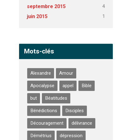
4
septembre 2015
1
juin 2015
Mots-clés
Alexandre
Amour
Apocalypse
appel
Bible
but
Béatitudes
Bénédictions
Disciples
Découragement
délivrance
Démétrius
dépression