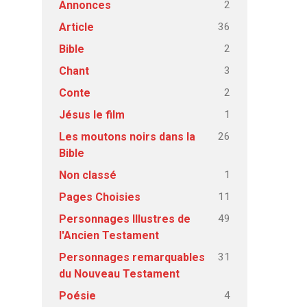
2
Annonces
36
Article
2
Bible
3
Chant
2
Conte
1
Jésus le film
26
Les moutons noirs dans la
Bible
1
Non classé
11
Pages Choisies
49
Personnages Illustres de
l'Ancien Testament
31
Personnages remarquables
du Nouveau Testament
4
Poésie