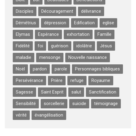
Disciples
Découragement
délivrance
Démétrius
dépression
Edification
eglise
Elymas
Espérance
exhortation
Famille
Fidélité
foi
guérison
idolâtrie
Jésus
maladie
mensonge
Nouvelle naissance
Noël
pardon
parole
Personnages bibliques
Persévérance
Prière
refuge
Royaume
Sagesse
Saint Esprit
salut
Sanctification
Sensibilité
sorcellerie
suicide
témoignage
vérité
évangélisation