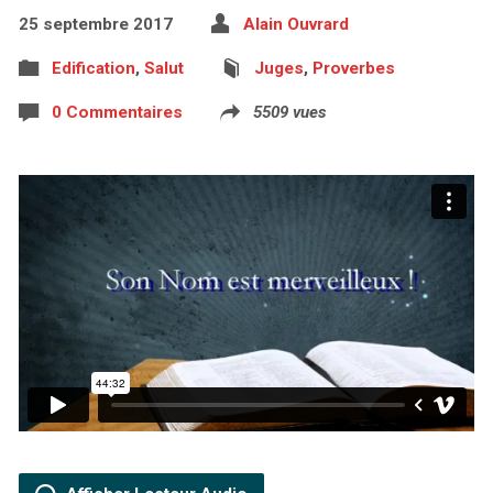
25 septembre 2017
Alain Ouvrard
Edification
,
Salut
Juges
,
Proverbes
0 Commentaires
5509 vues