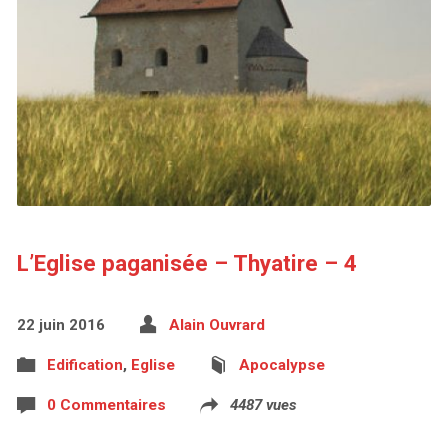
L’Eglise paganisée – Thyatire – 4
22 juin 2016
Alain Ouvrard
Edification
,
Eglise
Apocalypse
0 Commentaires
4487 vues