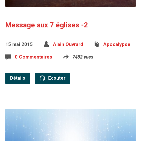
Message aux 7 églises -2
15 mai 2015
Alain Ouvrard
Apocalypse
0 Commentaires
7482 vues
Détails
Ecouter