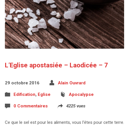
L’Eglise apostasiée – Laodicée – 7
29 octobre 2016
Alain Ouvrard
Edification
,
Eglise
Apocalypse
0 Commentaires
4225 vues
Ce que le sel est pour les aliments, vous l’êtes pour cette terre.