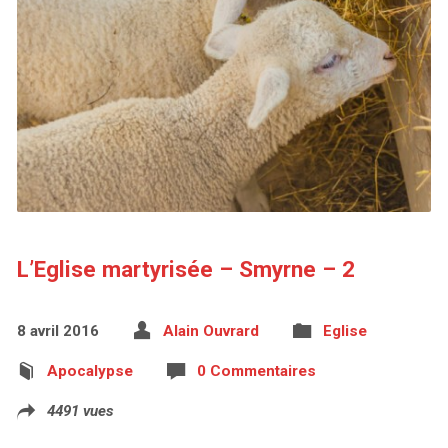
L’Eglise martyrisée – Smyrne – 2
8 avril 2016
Alain Ouvrard
Eglise
Apocalypse
0 Commentaires
4491 vues