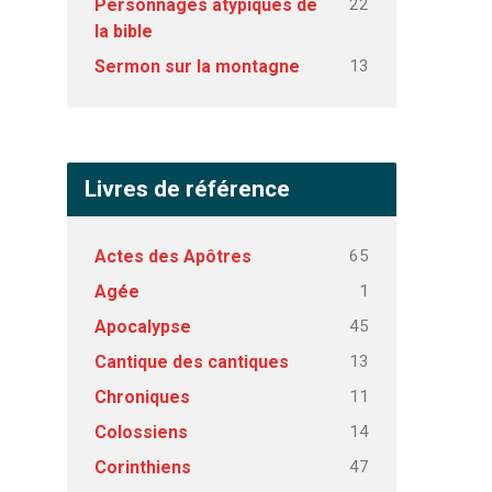
22
Personnages atypiques de
la bible
13
Sermon sur la montagne
Livres de référence
65
Actes des Apôtres
1
Agée
45
Apocalypse
13
Cantique des cantiques
11
Chroniques
14
Colossiens
47
Corinthiens