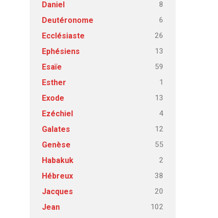
8
Daniel
6
Deutéronome
26
Ecclésiaste
13
Ephésiens
59
Esaïe
1
Esther
13
Exode
4
Ezéchiel
12
Galates
55
Genèse
2
Habakuk
38
Hébreux
20
Jacques
102
Jean