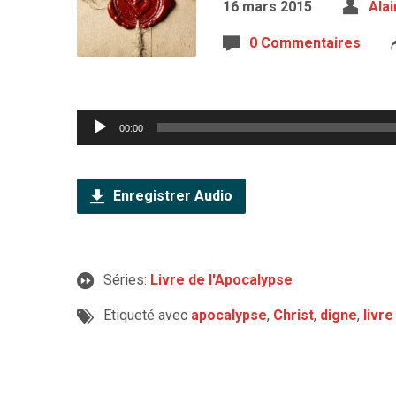
16 mars 2015
Ala
0 Commentaires
Lecteur
00:00
audio
Enregistrer Audio
Séries:
Livre de l'Apocalypse
Etiqueté avec
apocalypse
,
Christ
,
digne
,
livre