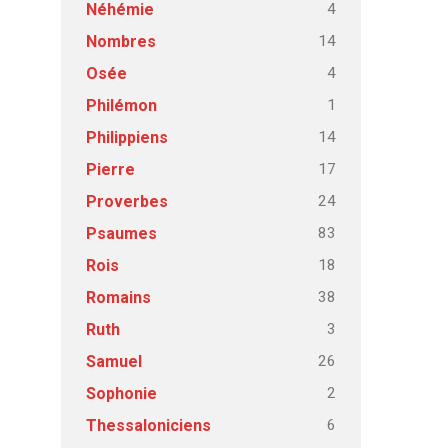
4
Néhémie
14
Nombres
4
Osée
1
Philémon
14
Philippiens
17
Pierre
24
Proverbes
83
Psaumes
18
Rois
38
Romains
3
Ruth
26
Samuel
2
Sophonie
6
Thessaloniciens